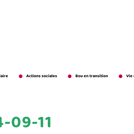
laire
Actions sociales
Bou en transition
Vie
-09-11