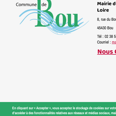
Mairie 
Loire
8, rue du Bo
45430 Bou
Tél : 02 38 
Courriel :
ma
Nous 
Menu
Gestion des cookies
Mentions légales
En cliquant sur « Accepter », vous acceptez le stockage de cookies sur votre
d'accéder à des fonctionnalités relatives aux réseaux et médias sociaux, mais
Pied