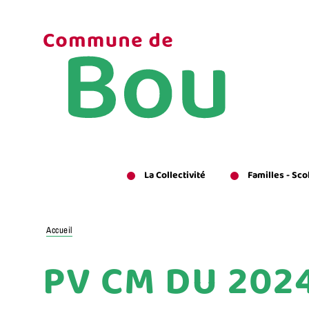
Aller
au
contenu
principal
La Collectivité
Familles - Sco
Accueil
PV CM DU 2024