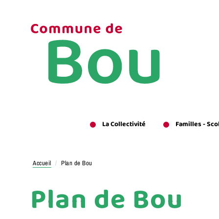
Aller
au
contenu
principal
La Collectivité
Familles - Sco
Accueil
Plan de Bou
Plan de Bou