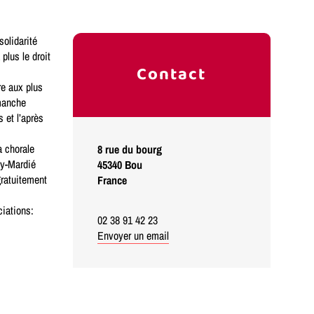
olidarité
plus le droit
Contact
re aux plus
manche
 et l’après
a chorale
8 rue du bourg
cy-Mardié
45340
Bou
gratuitement
France
ciations:
02 38 91 42 23
Envoyer un email