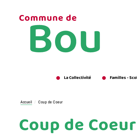
Aller
au
contenu
principal
La Collectivité
Familles - Sco
Accueil
Coup de Coeur
Coup de Coeur